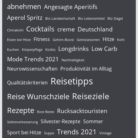
abnehmen
Angesagte Aperitifs
Aperol Spritz
Bio Landwirtschaft
Bio Lebensmittel
Bio Siegel
Cocktails
creme
Deutschland
Chinakohl
Fitness
Hitze
Essen bei Hitze
Gehirn-Boost
Gemüsesorten
Kohl
Longdrinks
Low Carb
Kuchen
Körperpflege
Kürbis
Mode Trends 2021
Nachhaltigkeit
Neurowissenschaften
Produktivität im Alltag
Reisetipps
Qualitätskriterien
Reiseziele
Reise Wunschziele
Rezepte
Rucksacktouristen
Rote Beete
Silvester-Rezepte
Sommer
Selbstverbesserung
Trends 2021
Sport bei Hitze
Suppe
Vintage