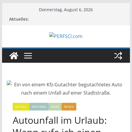
Zum
Donnerstag, August 6, 2026
Inhalt
Aktuelles:
springen
AKTUELL
FEATURED
NEWS
REISEN
Autounfall im Urlaub: