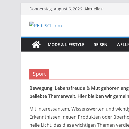
Zum
Aktuelles:
Donnerstag, August 6, 2026
Inhalt
springen
MODE & LIFESTYLE
REISEN
WELLN
Sport
Bewegung, Lebensfreude & Mut gehören eng z
beliebte Themenwelt. Hier bleiben wir gemei
Mit Interessantem, Wissenswerten und wichtig
Erkenntnissen, neuen Produkten oder überholt
helle Licht, das diese wichtigen Themen verd