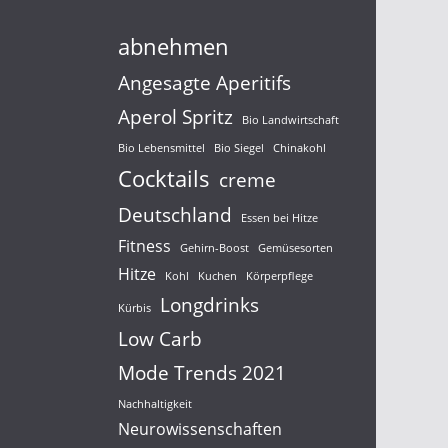
abnehmen
Angesagte Aperitifs
Aperol Spritz
Bio Landwirtschaft
Bio Lebensmittel
Bio Siegel
Chinakohl
Cocktails
creme
Deutschland
Essen bei Hitze
Fitness
Gehirn-Boost
Gemüsesorten
Hitze
Kohl
Kuchen
Körperpflege
Longdrinks
Kürbis
Low Carb
Mode Trends 2021
Nachhaltigkeit
Neurowissenschaften